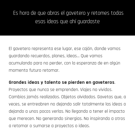
Es hora de que abras el gavetero y retomes todas
esas ideas que ahí guardaste
El gavetero representa ese lugar, ese cajón, donde vamos
guardando recuerdos, planes, ideas... Que vamos
acumulando para no perder, con la esperanza de en algún
momento futuro retomar.
Grandes ideas y talento se pierden en gaveteros
.
Proyectos que nunca se emprenden. Viajes no vividos.
Cambios jamás realizados. Objetos olvidados. Gavetas que, a
veces, se entreabren no dejando salir totalmente las ideas o
dejando a unos pocos verlas. No llegando a tener el impacto
que merecen. No generando sinergias. No inspirando a otros
a retomar o sumarse a proyectos o ideas.